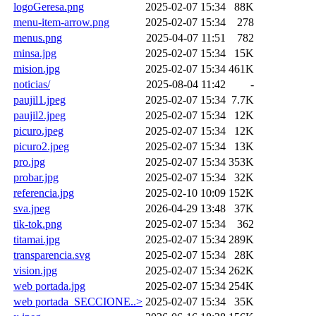
logoGeresa.png
2025-02-07 15:34
88K
menu-item-arrow.png
2025-02-07 15:34
278
menus.png
2025-04-07 11:51
782
minsa.jpg
2025-02-07 15:34
15K
mision.jpg
2025-02-07 15:34
461K
noticias/
2025-08-04 11:42
-
paujil1.jpeg
2025-02-07 15:34
7.7K
paujil2.jpeg
2025-02-07 15:34
12K
picuro.jpeg
2025-02-07 15:34
12K
picuro2.jpeg
2025-02-07 15:34
13K
pro.jpg
2025-02-07 15:34
353K
probar.jpg
2025-02-07 15:34
32K
referencia.jpg
2025-02-10 10:09
152K
sva.jpeg
2026-04-29 13:48
37K
tik-tok.png
2025-02-07 15:34
362
titamai.jpg
2025-02-07 15:34
289K
transparencia.svg
2025-02-07 15:34
28K
vision.jpg
2025-02-07 15:34
262K
web portada.jpg
2025-02-07 15:34
254K
web portada_SECCIONE..>
2025-02-07 15:34
35K