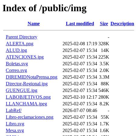
Index of /public/img
Name
Last modified
Size
Description
Parent Directory
-
ALERTA.png
2025-02-08 17:19
328K
ALUD.jpg
2025-02-07 15:34
14K
ATENCIONES.jpg
2025-02-07 15:34
225K
Boletas.svg
2025-02-07 15:34
3.5K
Correo.svg
2025-02-07 15:34
2.0K
DIREMIDNotaPrensa.png
2025-02-07 15:34
3.3M
Director-Regional.jpg
2025-02-07 15:34
88K
GUENGUE.jpg
2025-02-07 15:34
546K
LABOBJETIVOS.png
2025-02-10 12:17
280K
LLANCHAMA.jpeg
2025-02-07 15:34
8.2K
LabRef/
2026-07-07 08:46
-
Libro-reclamaciones.png
2025-02-07 15:34
55K
Libro.svg
2025-02-07 15:34
1.7K
Mesa.svg
2025-02-07 15:34
1.6K