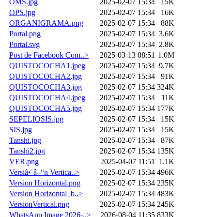
OMS.jpg
2025-02-07 15:34
15K
OPS.jpg
2025-02-07 15:34
16K
ORGANIGRAMA.png
2025-02-07 15:34
88K
Portal.png
2025-02-07 15:34
3.6K
Portal.svg
2025-02-07 15:34
2.8K
Post de Facebook Com..>
2025-03-13 08:51
1.0M
QUISTOCOCHA1.jpeg
2025-02-07 15:34
9.7K
QUISTOCOCHA2.jpg
2025-02-07 15:34
91K
QUISTOCOCHA3.jpg
2025-02-07 15:34
324K
QUISTOCOCHA4.jpeg
2025-02-07 15:34
11K
QUISTOCOCHA5.jpg
2025-02-07 15:34
177K
SEPELIOSIS.jpg
2025-02-07 15:34
15K
SIS.jpg
2025-02-07 15:34
15K
Tanshi.jpg
2025-02-07 15:34
87K
Tanshi2.jpg
2025-02-07 15:34
135K
VER.png
2025-04-07 11:51
1.1K
Versiâ•¨â–“n Vertica..>
2025-02-07 15:34
496K
Version Horizontal.png
2025-02-07 15:34
235K
Version Horizontal_b..>
2025-02-07 15:34
483K
VersionVertical.png
2025-02-07 15:34
245K
WhatsApp Image 2026-..>
2026-08-04 11:35
833K