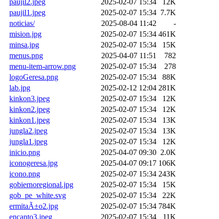
paujil2.jpeg
2025-02-07 15:34
12K
paujil1.jpeg
2025-02-07 15:34
7.7K
noticias/
2025-08-04 11:42
-
mision.jpg
2025-02-07 15:34
461K
minsa.jpg
2025-02-07 15:34
15K
menus.png
2025-04-07 11:51
782
menu-item-arrow.png
2025-02-07 15:34
278
logoGeresa.png
2025-02-07 15:34
88K
lab.jpg
2025-02-12 12:04
281K
kinkon3.jpeg
2025-02-07 15:34
12K
kinkon2.jpeg
2025-02-07 15:34
12K
kinkon1.jpeg
2025-02-07 15:34
13K
jungla2.jpeg
2025-02-07 15:34
13K
jungla1.jpeg
2025-02-07 15:34
12K
inicio.png
2025-04-07 09:30
2.0K
iconogeresa.jpg
2025-04-07 09:17
106K
icono.png
2025-02-07 15:34
243K
gobiernoregional.jpg
2025-02-07 15:34
15K
gob_pe_white.svg
2025-02-07 15:34
22K
ermitaÃ±o2.jpg
2025-02-07 15:34
784K
encanto3.jpeg
2025-02-07 15:34
11K