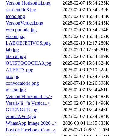
Version Horizontal.png
2025-02-07 15:34
235K
corrientillo3.jpg
2025-02-07 15:34
239K
icono.png
2025-02-07 15:34
243K
VersionVertical.png
2025-02-07 15:34
245K
web portada.jpg
2025-02-07 15:34
254K
vision.jpg
2025-02-07 15:34
262K
LABOBJETIVOS.png
2025-02-10 12:17
280K
lab.jpg
2025-02-12 12:04
281K
titamai.jpg
2025-02-07 15:34
289K
QUISTOCOCHA3.jpg
2025-02-07 15:34
324K
ALERTA.png
2025-02-08 17:19
328K
pro.jpg
2025-02-07 15:34
353K
convocatoria.png
2026-07-10 12:26
398K
mision.jpg
2025-02-07 15:34
461K
Version Horizontal_b..>
2025-02-07 15:34
483K
Versiâ•¨â–“n Vertica..>
2025-02-07 15:34
496K
GUENGUE.jpg
2025-02-07 15:34
546K
ermitaÃ±o2.jpg
2025-02-07 15:34
784K
WhatsApp Image 2026-..>
2026-08-04 11:35
833K
Post de Facebook Com..>
2025-03-13 08:51
1.0M